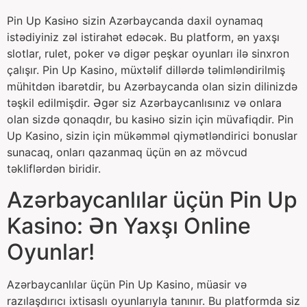
Pin Up Kasiно sizin Azərbaycanda daxil oynamaq
istədiyiniz zəl istirahət edəcək. Bu platform, ən yaxşı
slotlar, rulet, poker və digər peşkar oyunları ilə sinxron
çalışır. Pin Up Kasino, müxtəlif dillərdə təlimləndirilmiş
mühitdən ibarətdir, bu Azərbaycanda olan sizin dilinizdə
təşkil edilmişdir. Əgər siz Azərbaycanlısınız və onlara
olan sizdə qonaqdır, bu kasiно sizin için müvafiqdir. Pin
Up Kasino, sizin için mükəmməl qiymətləndirici bonuslar
sunacaq, onları qazanmaq üçün ən az mövcud
təkliflərdən biridir.
Azərbaycanlılar üçün Pin Up
Kasino: Ən Yaxşı Online
Oyunlar!
Azərbaycanlılar üçün Pin Up Kasino, müasir və
razılaşdırıcı ixtisaslı oyunlarıyla tanınır. Bu platformda siz