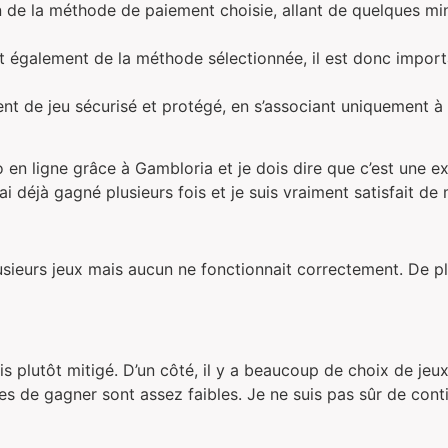
on de la méthode de paiement choisie, allant de quelques min
nt également de la méthode sélectionnée, il est donc import
ent de jeu sécurisé et protégé, en s’associant uniquement à
n ligne grâce à Gambloria et je dois dire que c’est une ex
J’ai déjà gagné plusieurs fois et je suis vraiment satisfait d
sieurs jeux mais aucun ne fonctionnait correctement. De plus
uis plutôt mitigé. D’un côté, il y a beaucoup de choix de je
ces de gagner sont assez faibles. Je ne suis pas sûr de conti