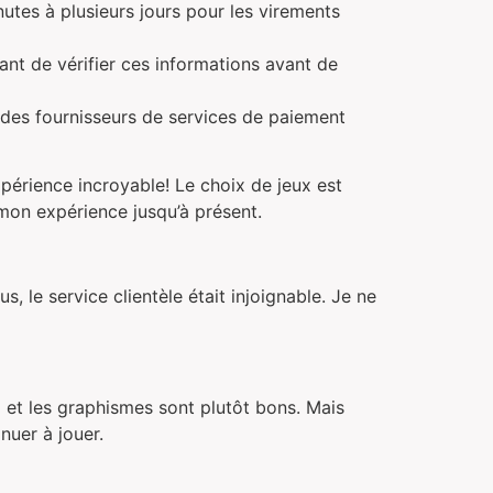
utes à plusieurs jours pour les virements
ant de vérifier ces informations avant de
 des fournisseurs de services de paiement
périence incroyable! Le choix de jeux est
e mon expérience jusqu’à présent.
, le service clientèle était injoignable. Je ne
ux et les graphismes sont plutôt bons. Mais
nuer à jouer.