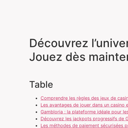
Découvrez l’unive
Jouez dès mainte
Table
Comprendre les règles des jeux de casi
Les avantages de jouer dans un casino e
Gambloria : la plateforme idéale pour l
Découvrez les jackpots progressifs de G
Les méthodes de paiement sécurisées pro