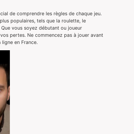
rucial de comprendre les règles de chaque jeu.
s populaires, tels que la roulette, le
s. Que vous soyez débutant ou joueur
r vos pertes. Ne commencez pas à jouer avant
 ligne en France.