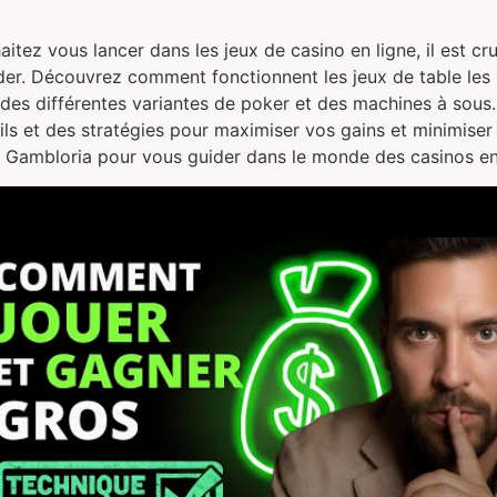
itez vous lancer dans les jeux de casino en ligne, il est c
r. Découvrez comment fonctionnent les jeux de table les plu
s des différentes variantes de poker et des machines à sou
ls et des stratégies pour maximiser vos gains et minimise
à Gambloria pour vous guider dans le monde des casinos en