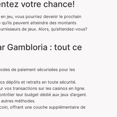
entez votre chance!
en jeu, vous pourriez devenir le prochain
e qu’ils peuvent atteindre des montants
urnisseurs de jeux. Alors, qu’attendez-vous?
 Gambloria : tout ce
hodes de paiement sécurisées pour les
s dépôts et retraits en toute sécurité.
ur vos transactions sur les casinos en ligne.
ntrôler leur budget dédié aux jeux d’argent.
s autres méthodes.
ecoin, offrant une couche supplémentaire de