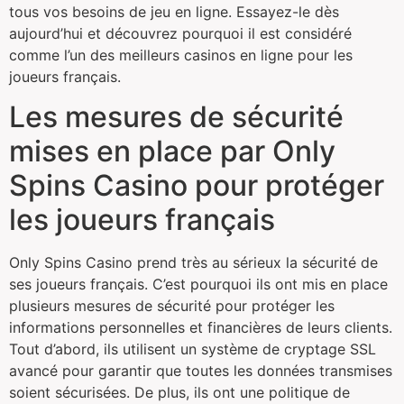
tous vos besoins de jeu en ligne. Essayez-le dès
aujourd’hui et découvrez pourquoi il est considéré
comme l’un des meilleurs casinos en ligne pour les
joueurs français.
Les mesures de sécurité
mises en place par Only
Spins Casino pour protéger
les joueurs français
Only Spins Casino prend très au sérieux la sécurité de
ses joueurs français. C’est pourquoi ils ont mis en place
plusieurs mesures de sécurité pour protéger les
informations personnelles et financières de leurs clients.
Tout d’abord, ils utilisent un système de cryptage SSL
avancé pour garantir que toutes les données transmises
soient sécurisées. De plus, ils ont une politique de