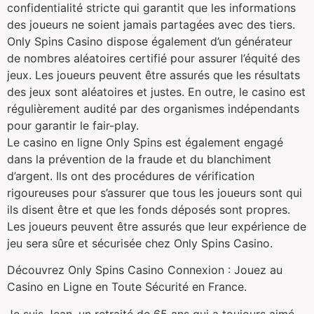
confidentialité stricte qui garantit que les informations
des joueurs ne soient jamais partagées avec des tiers.
Only Spins Casino dispose également d’un générateur
de nombres aléatoires certifié pour assurer l’équité des
jeux. Les joueurs peuvent être assurés que les résultats
des jeux sont aléatoires et justes. En outre, le casino est
régulièrement audité par des organismes indépendants
pour garantir le fair-play.
Le casino en ligne Only Spins est également engagé
dans la prévention de la fraude et du blanchiment
d’argent. Ils ont des procédures de vérification
rigoureuses pour s’assurer que tous les joueurs sont qui
ils disent être et que les fonds déposés sont propres.
Les joueurs peuvent être assurés que leur expérience de
jeu sera sûre et sécurisée chez Only Spins Casino.
Découvrez Only Spins Casino Connexion : Jouez au
Casino en Ligne en Toute Sécurité en France.
Je suis Jean, un retraité de 65 ans qui a toujours aimé