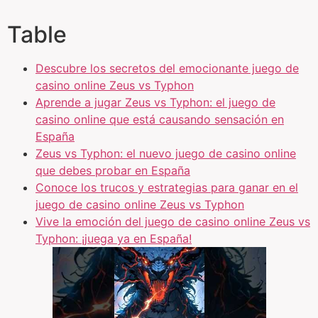
Table
Descubre los secretos del emocionante juego de
casino online Zeus vs Typhon
Aprende a jugar Zeus vs Typhon: el juego de
casino online que está causando sensación en
España
Zeus vs Typhon: el nuevo juego de casino online
que debes probar en España
Conoce los trucos y estrategias para ganar en el
juego de casino online Zeus vs Typhon
Vive la emoción del juego de casino online Zeus vs
Typhon: ¡juega ya en España!