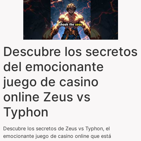
Descubre los secretos
del emocionante
juego de casino
online Zeus vs
Typhon
Descubre los secretos de Zeus vs Typhon, el
emocionante juego de casino online que está