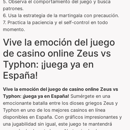
5. Observa el comportamiento del juego y busca
patrones.
6. Usa la estrategia de la martingala con precaución.
7. Practica la paciencia y el self-control en todo
momento.
Vive la emoción del juego
de casino online Zeus vs
Typhon: ¡juega ya en
España!
Vive la emoción del juego de casino online Zeus vs
Typhon: ¡juega ya en España!
Sumérgete en una
emocionante batalla entre los dioses griegos Zeus y
Typhon en uno de los mejores casinos en línea
disponibles en España. Con gráficos impresionantes y
una jugabilidad sin igual, este juego te mantendrá