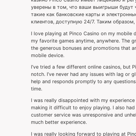
уверены в том, что ваши выигрыши будут 
такие как банковские карты и электронны
клиентов, доступную 24/7. Таким образом
I love playing at Pinco Casino on my mobile d
my favorite games anytime, anywhere. The gr
the generous bonuses and promotions that are
mobile device.
I’ve tried a few different online casinos, but
notch. I’ve never had any issues with lag or g
help and responds promptly to any questions 
time.
I was really disappointed with my experience 
making it difficult to enjoy playing. I also
customer service was unresponsive and unhelp
much better experience.
I was really looking forward to playing at Pi