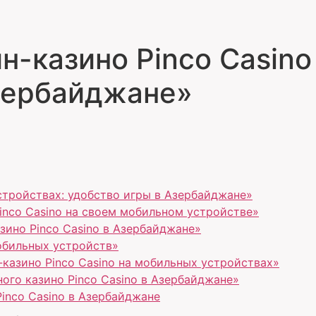
н-казино Pinco Casin
зербайджане»
стройствах: удобство игры в Азербайджане»
Pinco Casino на своем мобильном устройстве»
ино Pinco Casino в Азербайджане»
мобильных устройств»
-казино Pinco Casino на мобильных устройствах»
ого казино Pinco Casino в Азербайджане»
inco Casino в Азербайджане