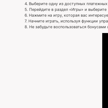
4. Выберите одну из доступных платежных
5. Перейдите в раздел «Игры» и выберите
6. Нажмите на игру, которая вас интересуе
7. Начните играть, используя функции упр
8. Не забудьте воспользоваться бонусами