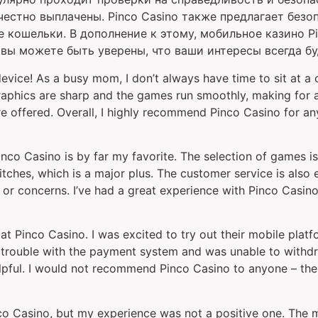
честно выплачены. Pinco Casino также предлагает без
е кошельки. В дополнение к этому, мобильное казино P
, вы можете быть уверены, что ваши интересы всегда б
evice! As a busy mom, I don’t always have time to sit at a 
aphics are sharp and the games run smoothly, making for a
 offered. Overall, I highly recommend Pinco Casino for an
 Pinco Casino is by far my favorite. The selection of games i
litches, which is a major plus. The customer service is also 
or concerns. I’ve had a great experience with Pinco Casino 
at Pinco Casino. I was excited to try out their mobile plat
 had trouble with the payment system and was unable to wit
ful. I would not recommend Pinco Casino to anyone – there
nco Casino, but my experience was not a positive one. The m