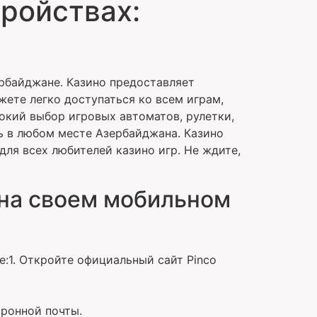
тройствах:
ербайджане. Казино предоставляет
ете легко доступаться ко всем играм,
окий выбор игровых автоматов, рулетки,
сь в любом месте Азербайджана. Казино
ля всех любителей казино игр. Не ждите,
o на своем мобильном
е:1. Откройте официальный сайт Pinco
тронной почты.