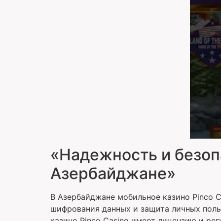
«Надежность и безопа
Азербайджане»
В Азербайджане мобильное казино Pinco 
шифрования данных и защита личных поль
казино Pinco Casino имеет лицензию и ре