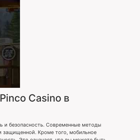
inco Casino в
ть и безопасность. Современные методы
и защищенной. Кроме того, мобильное
сность. Это означает, что вы можете быть