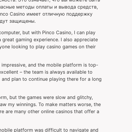
опасные методы оплаты и вывода средств,
inco Casino имеет отличную поддержку
удут защищены.
computer, but with Pinco Casino, I can play
 great gaming experience. I also appreciate
yone looking to play casino games on their
s impressive, and the mobile platform is top-
excellent – the team is always available to
and plan to continue playing there for a long
form, but the games were slow and glitchy,
hdraw my winnings. To make matters worse, the
 are many other online casinos that offer a
obile platform was difficult to navigate and