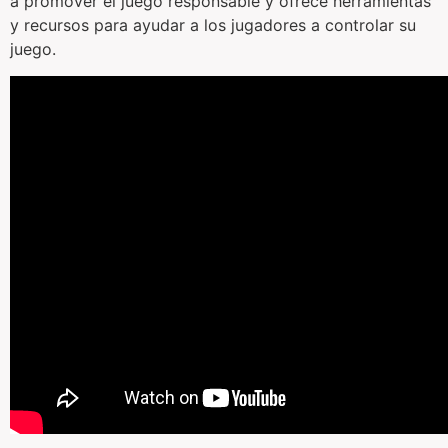
a promover el juego responsable y ofrece herramientas
y recursos para ayudar a los jugadores a controlar su
juego.