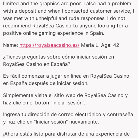
limited and the graphics are poor. I also had a problem
with a deposit and when I contacted customer service, I
was met with unhelpful and rude responses. I do not
recommend RoyalSea Casino to anyone looking for a
positive online gaming experience in Spain.
Name:
https://royalseacasino.es/
Maria L. Age: 42
¿Tienes preguntas sobre cómo iniciar sesión en
RoyalSea Casino en España?
Es fácil comenzar a jugar en línea en RoyalSea Casino
en España después de iniciar sesión.
Simplemente visita el sitio web de RoyalSea Casino y
haz clic en el botón “Iniciar sesión”.
Ingresa tu dirección de correo electrónico y contraseña
y haz clic en “Iniciar sesión” nuevamente.
¡Ahora estás listo para disfrutar de una experiencia de