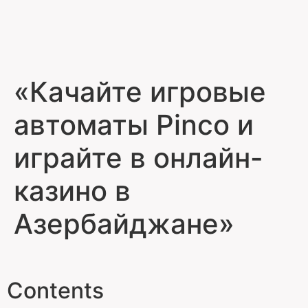
«Качайте игровые
автоматы Pinco и
играйте в онлайн-
казино в
Азербайджане»
Contents