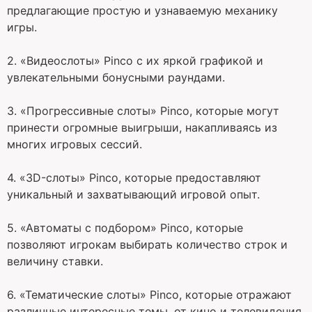
предлагающие простую и узнаваемую механику
игры.
2. «Видеослоты» Pinco с их яркой графикой и
увлекательными бонусными раундами.
3. «Прогрессивные слоты» Pinco, которые могут
принести огромные выигрыши, накапливаясь из
многих игровых сессий.
4. «3D-слоты» Pinco, которые предоставляют
уникальный и захватывающий игровой опыт.
5. «Автоматы с подбором» Pinco, которые
позволяют игрокам выбирать количество строк и
величину ставки.
6. «Тематические слоты» Pinco, которые отражают
различные интересные темы, от кино и телевидения