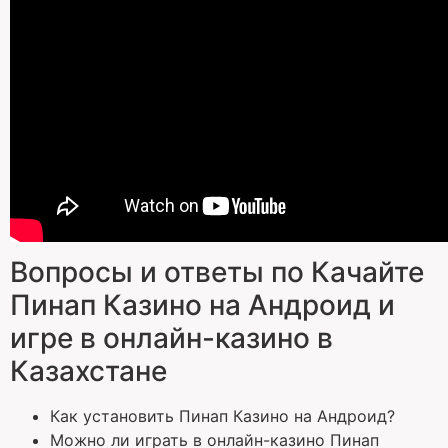
Вопросы и ответы по Качайте
Пинап Казино на Андроид и
игре в онлайн-казино в
Казахстане
Как установить Пинап Казино на Андроид?
Можно ли играть в онлайн-казино Пинап