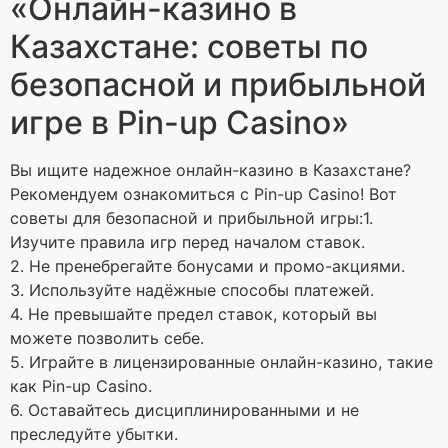
«Онлайн-казино в
Казахстане: советы по
безопасной и прибыльной
игре в Pin-up Casino»
Вы ищите надежное онлайн-казино в Казахстане?
Рекомендуем ознакомиться с Pin-up Casino! Вот
советы для безопасной и прибыльной игры:1.
Изучите правила игр перед началом ставок.
2. Не пренебрегайте бонусами и промо-акциями.
3. Используйте надёжные способы платежей.
4. Не превышайте предел ставок, который вы
можете позволить себе.
5. Играйте в лицензированные онлайн-казино, такие
как Pin-up Casino.
6. Оставайтесь дисциплинированными и не
преследуйте убытки.