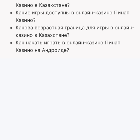
Казино в Казахстане?
Какие игры доступны в онлайн-казино Пинап
Казино?
Какова возрастная граница для игры в онлайн-
казино в Казахстане?
Как начать играть в онлайн-казино Пинап
Казино на Андроиде?