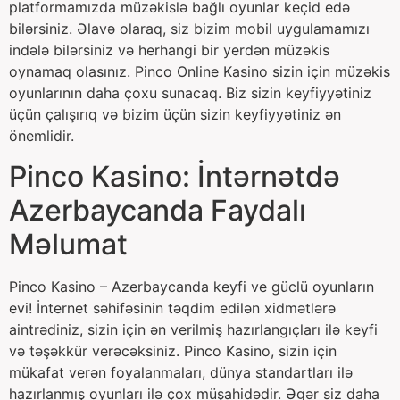
platformamızda müzəkislə bağlı oyunlar keçid edə
bilərsiniz. Əlavə olaraq, siz bizim mobil uygulamamızı
indələ bilərsiniz və herhangi bir yerdən müzəkis
oynamaq olasınız. Pinco Online Kasino sizin için müzəkis
oyunlarının daha çoxu sunacaq. Biz sizin keyfiyyətiniz
üçün çalışırıq və bizim üçün sizin keyfiyyətiniz ən
önemlidir.
Pinco Kasino: İntərnətdə
Azerbaycanda Faydalı
Məlumat
Pinco Kasino – Azerbaycanda keyfi ve güclü oyunların
evi! İnternet səhifəsinin təqdim edilən xidmətlərə
aintrədiniz, sizin için ən verilmiş hazırlangıçları ilə keyfi
və təşəkkür verəcəksiniz. Pinco Kasino, sizin için
mükafat verən foyalanmaları, dünya standartları ilə
hazırlanmış oyunları ilə çox müşahidədir. Əgər siz daha