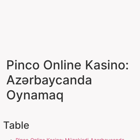
Pinco Online Kasino:
Azərbaycanda
Oynamaq
Table