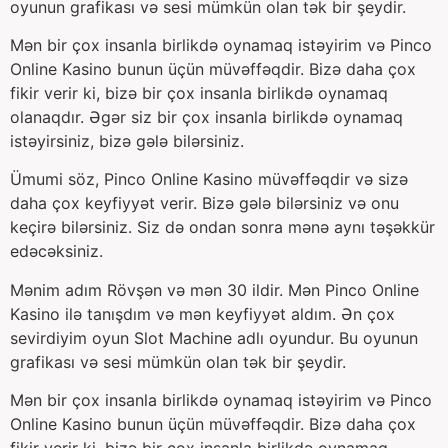
oyunun grafikası və sesi mümkün olan tək bir şeydir.
Mən bir çox insanla birlikdə oynamaq istəyirim və Pinco
Online Kasino bunun üçün müvəffəqdir. Bizə daha çox
fikir verir ki, bizə bir çox insanla birlikdə oynamaq
olanaqdır. Əgər siz bir çox insanla birlikdə oynamaq
istəyirsiniz, bizə gələ bilərsiniz.
Ümumi söz, Pinco Online Kasino müvəffəqdir və sizə
daha çox keyfiyyət verir. Bizə gələ bilərsiniz və onu
keçirə bilərsiniz. Siz də ondan sonra mənə aynı təşəkkür
edəcəksiniz.
Mənim adım Rövşən və mən 30 ildir. Mən Pinco Online
Kasino ilə tanışdım və mən keyfiyyət aldım. Ən çox
sevirdiyim oyun Slot Machine adlı oyundur. Bu oyunun
grafikası və sesi mümkün olan tək bir şeydir.
Mən bir çox insanla birlikdə oynamaq istəyirim və Pinco
Online Kasino bunun üçün müvəffəqdir. Bizə daha çox