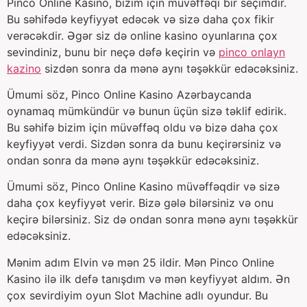
Pinco Online Kasino, bizim için müvəffəqi bir seçimdir.
Bu səhifədə keyfiyyət edəcək və sizə daha çox fikir
verəcəkdir. Əgər siz də online kasino oyunlarına çox
sevindiniz, bunu bir neçə dəfə keçirin və
pinco onlayn
kazino
sizdən sonra da mənə aynı təşəkkür edəcəksiniz.
Ümumi söz, Pinco Online Kasino Azərbaycanda
oynamaq mümkündür və bunun üçün sizə təklif edirik.
Bu səhifə bizim için müvəffəq oldu və bizə daha çox
keyfiyyət verdi. Sizdən sonra da bunu keçirərsiniz və
ondan sonra da mənə aynı təşəkkür edəcəksiniz.
Ümumi söz, Pinco Online Kasino müvəffəqdir və sizə
daha çox keyfiyyət verir. Bizə gələ bilərsiniz və onu
keçirə bilərsiniz. Siz də ondan sonra mənə aynı təşəkkür
edəcəksiniz.
Mənim adım Elvin və mən 25 ildir. Mən Pinco Online
Kasino ilə ilk defə tanışdım və mən keyfiyyət aldım. Ən
çox sevirdiyim oyun Slot Machine adlı oyundur. Bu