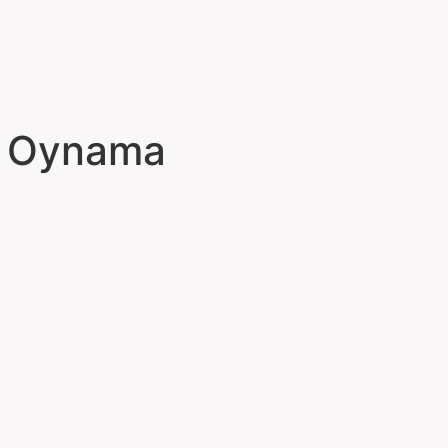
və Oynama