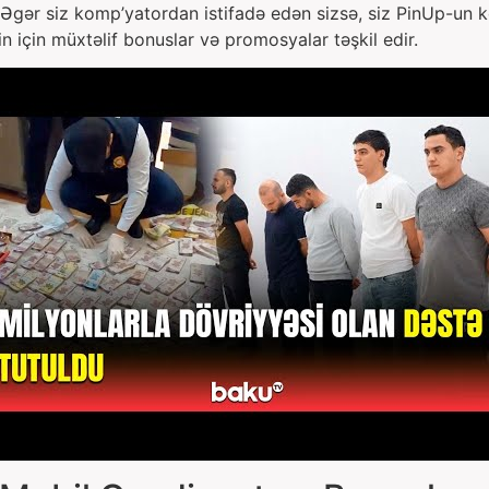
ir. Əgər siz komp’yatordan istifadə edən sizsə, siz PinUp-u
in için müxtəlif bonuslar və promosyalar təşkil edir.