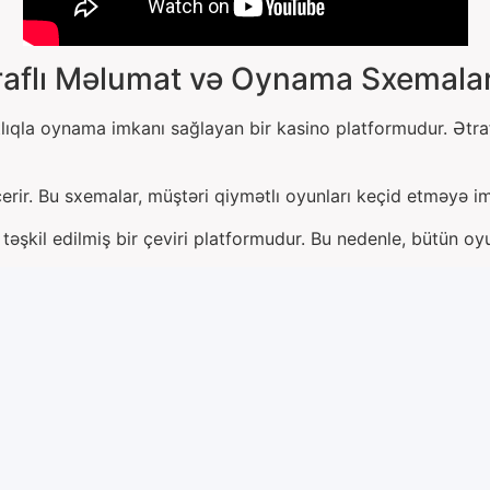
raflı Məlumat və Oynama Sxemalar
ıqla oynama imkanı sağlayan bir kasino platformudur. Ətrafl
erir. Bu sxemalar, müştəri qiymətlı oyunları keçid etməyə im
şkil edilmiş bir çeviri platformudur. Bu nedenle, bütün oyun