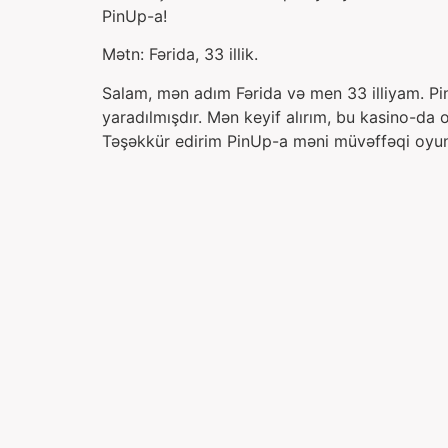
PinUp-a!
Mətn: Fərida, 33 illik.
Salam, mən adım Fərida və men 33 illiyam. Pi
yaradılmışdır. Mən keyif alırım, bu kasino-da
Təşəkkür edirim PinUp-a məni müvəffəqi oyu