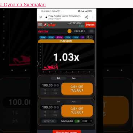
 və Oynama Sxemaları