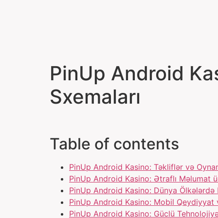
PinUp Android Ka
Sxemaları
Table of contents
PinUp Android Kasino: Təkliflər və Oyn
PinUp Android Kasino: Ətraflı Məlumat ü
PinUp Android Kasino: Dünya Ölkələrdə 
PinUp Android Kasino: Mobil Qeydiyyat 
PinUp Android Kasino: Güclü Tehnoloji