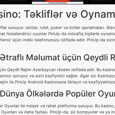
ino: Təkliflər və Oyna
lər sunuyur: slotlar, rulet, poker və boller qavlamaları. Əla
ahat hissələndirici oyunlar PinUp-da müvafiq kişilərle oynamaq
ifəmiz üçün indiki telefonunuzu istifadə edin. PinUp-da siz
Ətraflı Məlumat üçün Qeydli 
n Qeydli Rejim Azerbaycan résdən istifadə edir. Bu kasino A
atınızı qoruyur və sizin keyfiyinizi sağlar. Əgər siz Azerba
ejim ilə PinUp Android Kasinosuna tiklayın və keyfiyyətinizə
 Dünya Ölkələrdə Popüler Oyu
 Oyunlar ilə müasir və rahat platforma sunuyur. Bu kasino,
t Oyunları və daha fazlası. PinUp-da, siz kompyuter və ya m