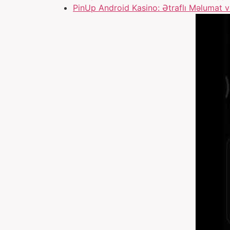
PinUp Android Kasino: Ətraflı Məlumat