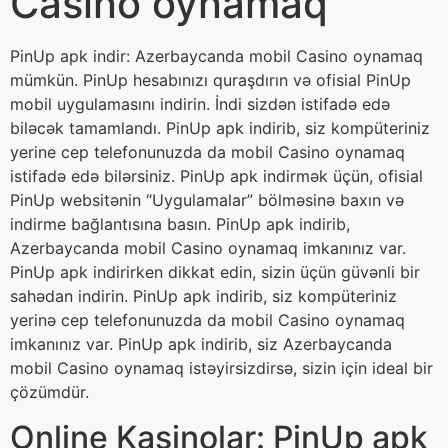
Casino oynamaq
PinUp apk indir: Azerbaycanda mobil Casino oynamaq
mümkün. PinUp hesabınızı quraşdırın və ofisial PinUp
mobil uygulamasını indirin. İndi sizdən istifadə edə
biləcək tamamlandı. PinUp apk indirib, siz kompüteriniz
yerine cep telefonunuzda da mobil Casino oynamaq
istifadə edə bilərsiniz. PinUp apk indirmək üçün, ofisial
PinUp websitənin “Uygulamalar” bölməsinə baxın və
indirme bağlantısına basın. PinUp apk indirib,
Azerbaycanda mobil Casino oynamaq imkanınız var.
PinUp apk indirirken dikkat edin, sizin üçün güvənli bir
sahədan indirin. PinUp apk indirib, siz kompüteriniz
yerinə cep telefonunuzda da mobil Casino oynamaq
imkanınız var. PinUp apk indirib, siz Azerbaycanda
mobil Casino oynamaq istəyirsizdirsə, sizin için ideal bir
çözümdür.
Online Kasinolar: PinUp apk