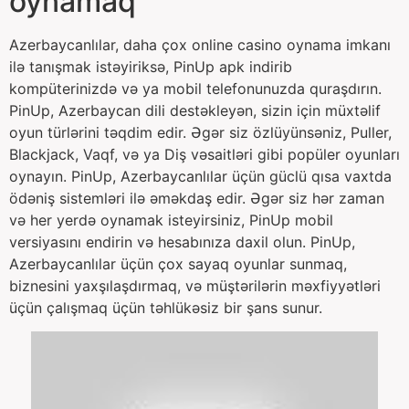
oynamaq
Azerbaycanlılar, daha çox online casino oynama imkanı
ilə tanışmak istəyiriksə, PinUp apk indirib
kompüterinizdə və ya mobil telefonunuzda quraşdırın.
PinUp, Azerbaycan dili destəkleyən, sizin için müxtəlif
oyun türlərini təqdim edir. Əgər siz özlüyünsəniz, Puller,
Blackjack, Vaqf, və ya Diş vəsaitləri gibi popüler oyunları
oynayın. PinUp, Azerbaycanlılar üçün güclü qısa vaxtda
ödəniş sistemləri ilə əməkdaş edir. Əgər siz hər zaman
və her yerdə oynamak isteyirsiniz, PinUp mobil
versiyasını endirin və hesabınıza daxil olun. PinUp,
Azerbaycanlılar üçün çox sayaq oyunlar sunmaq,
biznesini yaxşılaşdırmaq, və müştərilərin məxfiyyətləri
üçün çalışmaq üçün təhlükəsiz bir şans sunur.