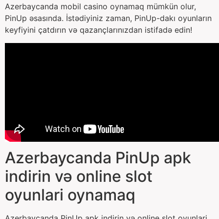
Azerbaycanda mobil casino oynamaq mümkün olur,
PinUp əsasında. İstədiyiniz zaman, PinUp-dakı oyunların
keyfiyini çatdırın və qazançlarınızdan istifadə edin!
Azerbaycanda PinUp apk
indirin və online slot
oyunlari oynamaq
Azerbaycanda PinUp apk indirin və online slot oyunlari