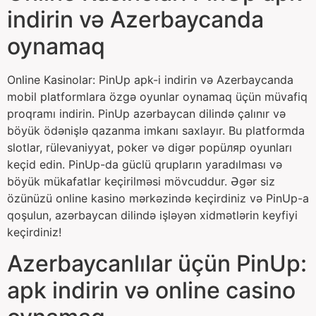
indirin və Azerbaycanda
oynamaq
Online Kasinolar: PinUp apk-i indirin və Azerbaycanda
mobil platformlara özgə oyunlar oynamaq üçün müvafiq
proqramı indirin. PinUp azərbaycan dilində çalınır və
böyük ödənişlə qazanma imkanı saxlayır. Bu platformda
slotlar, rülevaniyyat, poker və digər popüляр oyunları
keçid edin. PinUp-da güclü qrupların yaradılması və
böyük mükafatlar keçirilməsi mövcuddur. Əgər siz
özünüzü online kasino mərkəzində keçirdiniz və PinUp-a
qoşulun, azərbaycan dilində işləyən xidmətlərin keyfiyi
keçirdiniz!
Azerbaycanlılar üçün PinUp:
apk indirin və online casino