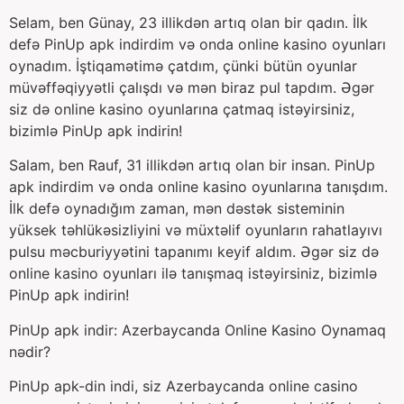
Selam, ben Günay, 23 illikdən artıq olan bir qadın. İlk
defə PinUp apk indirdim və onda online kasino oyunları
oynadım. İştiqamətimə çatdım, çünki bütün oyunlar
müvəffəqiyyətli çalışdı və mən biraz pul tapdım. Əgər
siz də online kasino oyunlarına çatmaq istəyirsiniz,
bizimlə PinUp apk indirin!
Salam, ben Rauf, 31 illikdən artıq olan bir insan. PinUp
apk indirdim və onda online kasino oyunlarına tanışdım.
İlk defə oynadığım zaman, mən dəstək sisteminin
yüksek təhlükəsizliyini və müxtəlif oyunların rahatlayıvı
pulsu məcburiyyətini tapanımı keyif aldım. Əgər siz də
online kasino oyunları ilə tanışmaq istəyirsiniz, bizimlə
PinUp apk indirin!
PinUp apk indir: Azerbaycanda Online Kasino Oynamaq
nədir?
PinUp apk-din indi, siz Azerbaycanda online casino