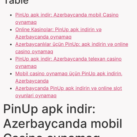
Table
PinUp apk indir: Azerbaycanda mobil Casino
oynamaq
Online Kasinolar: PinUp apk indirin və
Azerbaycanda oynamaq
Azerbaycanlılar üçün PinUp: apk indirin və online
casino oynamaq
PinUp apk indir: Azerbaycanda telexan casino
oynamaq
Mobil casino oynamaq üçün PinUp apk indirin,
Azerbaycanda
Azerbaycanda PinUp apk indirin və online slot
oyunlari oynamaq
PinUp apk indir:
Azerbaycanda mobil